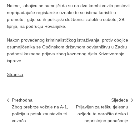
Naime, obojicu se sumnjiči da su na dva kombi vozila postavili
nepripadajuće registarske oznake te se istima koristili u
prometu, gdje su ih policijski službenici zatekli u subotu, 29.
lipnja, na području Rovanjske.
Nakon provedenog kriminalističkog istraživanja, protiv obojice
osumnjičenika se Općinskom državnom odvjetništvu u Zadru
podnosi kaznena prijava zbog kaznenog djela Krivotvorenje
isprave.
Stranica
Prethodna
Sljedeća
Zbog prebrze vožnje na A-1,
​Prijavljen za tešku tjelesnu
policija u petak zaustavila tri
ozljedu te naročito drsko i
vozača
nepristojno ponašanje