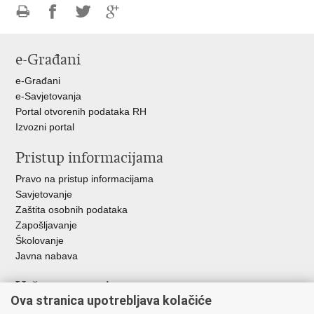
Ispiši
Podijeli
Podijeli
Podijeli
stranicu
na
na
na
e-Građani
Facebooku
Twitteru
Google
+
e-Građani
e-Savjetovanja
Portal otvorenih podataka RH
Izvozni portal
Pristup informacijama
Pravo na pristup informacijama
Savjetovanje
Zaštita osobnih podataka
Zapošljavanje
Školovanje
Javna nabava
Važne poveznice
Ova stranica upotrebljava kolačiće
Ministarstvo unutarnjih poslova