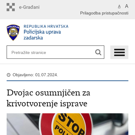
Preskoči
A
A
na
Prilagodba pristupačnosti
glavni
sadržaj
Objavljeno: 01.07.2024.
​Dvojac osumnjičen za
krivotvorenje isprave