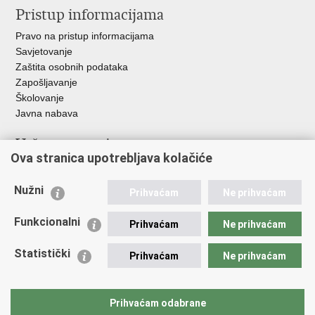
Pristup informacijama
Pravo na pristup informacijama
Savjetovanje
Zaštita osobnih podataka
Zapošljavanje
Školovanje
Javna nabava
Važne poveznice
Ova stranica upotrebljava kolačiće
Ministarstvo unutarnjih poslova
Sindikati
Nužni
Prihvaćam
Ne prihvaćam
Udruge
Dom zdravlja MUP-a
Funkcionalni
Prihvaćam
Ne prihvaćam
Policijska akademija
Muzej policije
Statistički
Prihvaćam
Ne prihvaćam
Zaklada policijske solidarnosti
Centar za forenzična ispitivanja, istraživanja i vještačenja "Ivan
Vučetić"
Prihvaćam odabrane
Policijske uprave