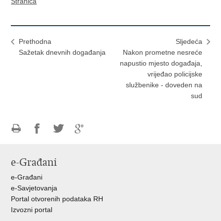
Stranica
Prethodna
Sljedeća
Sažetak dnevnih događanja
Nakon prometne nesreće
napustio mjesto događaja,
vrijeđao policijske
službenike - doveden na
sud
Ispiši
Podijeli
Podijeli
Podijeli
stranicu
na
na
na
e-Građani
Facebooku
Twitteru
Google
+
e-Građani
e-Savjetovanja
Portal otvorenih podataka RH
Izvozni portal