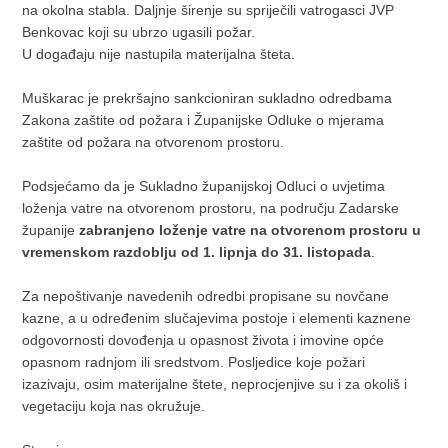
na okolna stabla. Daljnje širenje su spriječili vatrogasci JVP
Benkovac koji su ubrzo ugasili požar.
U događaju nije nastupila materijalna šteta.
Muškarac je prekršajno sankcioniran sukladno odredbama
Zakona zaštite od požara i Županijske Odluke o mjerama
zaštite od požara na otvorenom prostoru.
Podsjećamo da je Sukladno županijskoj Odluci o uvjetima
loženja vatre na otvorenom prostoru, na području Zadarske
županije
zabranjeno loženje vatre na otvorenom prostoru u
vremenskom razdoblju od 1. lipnja do 31. listopada
.
Za nepoštivanje navedenih odredbi propisane su novčane
kazne, a u određenim slučajevima postoje i elementi kaznene
odgovornosti dovođenja u opasnost života i imovine opće
opasnom radnjom ili sredstvom. Posljedice koje požari
izazivaju, osim materijalne štete, neprocjenjive su i za okoliš i
vegetaciju koja nas okružuje.