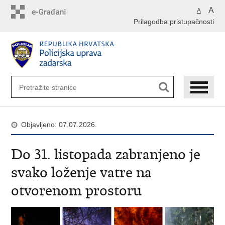
Preskoči
A
A
na
Prilagodba pristupačnosti
glavni
sadržaj
Objavljeno: 07.07.2026.
Do 31. listopada zabranjeno je
svako loženje vatre na
otvorenom prostoru