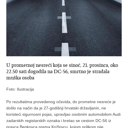
U prometnoj nesreći koja se sinoć, 21. prosinca, oko
22.50 sati dogodila na DC-56, smrtno je stradala
muška osoba
Foto: Ilustracija
Po rezultatima provedenog očevida, do prometne nesreće je
došlo na način da je 27-godišnji hrvatski državljanin, ne
koristeći sigurnosni pojas, upravljao osobnim automobilom Audi
zadarskih registarskih oznaka i kretao se cestom DC-56 iz
pravca Benkovca prema Kožlovcu, kojom prilikom nije