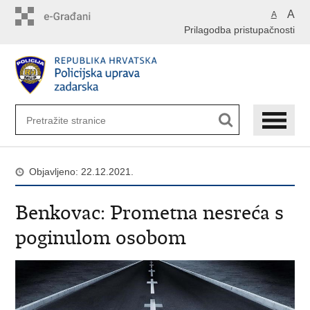
Preskoči
A
A
na
Prilagodba pristupačnosti
glavni
sadržaj
Objavljeno: 22.12.2021.
Benkovac: Prometna nesreća s
poginulom osobom