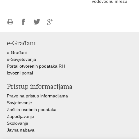
vodovodnu mrežu
Ispiši
Podijeli
Podijeli
Podijeli
stranicu
na
na
na
e-Građani
Facebooku
Twitteru
Google
+
e-Građani
e-Savjetovanja
Portal otvorenih podataka RH
Izvozni portal
Pristup informacijama
Pravo na pristup informacijama
Savjetovanje
Zaštita osobnih podataka
Zapošljavanje
Školovanje
Javna nabava