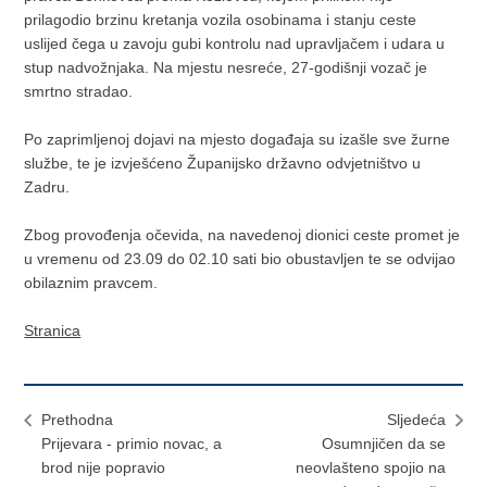
prilagodio brzinu kretanja vozila osobinama i stanju ceste
uslijed čega u zavoju gubi kontrolu nad upravljačem i udara u
stup nadvožnjaka. Na mjestu nesreće, 27-godišnji vozač je
smrtno stradao.
Po zaprimljenoj dojavi na mjesto događaja su izašle sve žurne
službe, te je izvješćeno Županijsko državno odvjetništvo u
Zadru.
Zbog provođenja očevida, na navedenoj dionici ceste promet je
u vremenu od 23.09 do 02.10 sati bio obustavljen te se odvijao
obilaznim pravcem.
Stranica
Prethodna
Sljedeća
Prijevara - primio novac, a
Osumnjičen da se
brod nije popravio
neovlašteno spojio na