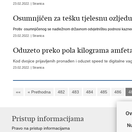
23.02.2022. | Stranica
Osumnjičen za tešku tjelesnu ozljedu
Protiv osumnjičenog se nadležnom državnom odvjetništvu podnosi kazne
23.02.2022. | Stranica
Oduzeto preko pola kilograma amfe
Kod dvojice prijavljenih pronađen i oduzet speed te digitalne v
23.02.2022. | Stranica
««
« Prethodna
482
483
484
485
486
4
Ov
Pristup informacijama
V
Nu
Pravo na pristup informacijama
Min