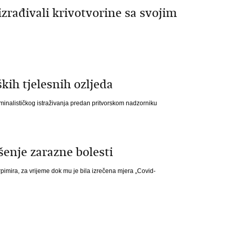
zrađivali krivotvorine sa svojim
ih tjelesnih ozljeda
minalističkog istraživanja predan pritvorskom nadzorniku
šenje zarazne bolesti
pimira, za vrijeme dok mu je bila izrečena mjera „Covid-