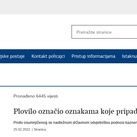
ijske postaje
Kontakt policajci
Pristup informacijama
Istakn
Pronađeno 6445 vijesti.
Plovilo označio oznakama koje pripad
Protiv osumnjičenog se nadležnom državnom odvjetništvu podnosi kaznena
25.02.2022. | Stranica