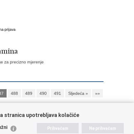
na prijava
tamina
age za precizno mjerenje
87
488
489
490
491
Sljedeća »
»»
a stranica upotrebljava kolačiće
ažne poveznice
žni
Prihvaćam
Ne prihvaćam
istarstvo unutarnjih poslova