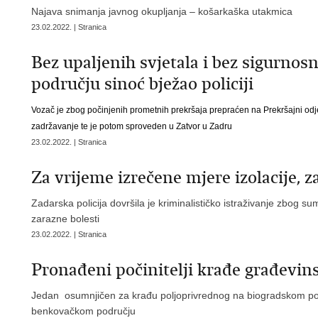
Najava snimanja javnog okupljanja – košarkaška utakmica
23.02.2022. | Stranica
Bez upaljenih svjetala i bez sigurno
području sinoć bježao policiji
Vozač je zbog počinjenih prometnih prekršaja prepraćen na Prekršajni od
zadržavanje te je potom sproveden u Zatvor u Zadru
23.02.2022. | Stranica
​Za vrijeme izrečene mjere izolacije, 
Zadarska policija dovršila je kriminalističko istraživanje zbog s
zarazne bolesti
23.02.2022. | Stranica
Pronađeni počinitelji krađe građevins
Jedan osumnjičen za krađu poljoprivrednog na biogradskom pod
benkovačkom području