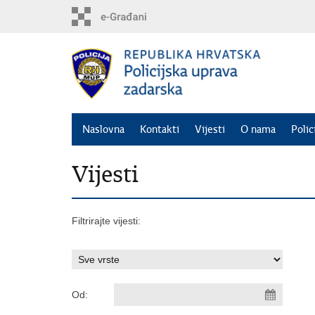
Preskoči
na
glavni
sadržaj
Naslovna
Kontakti
Vijesti
O nama
Polic
Vijesti
Filtrirajte vijesti:
Od: