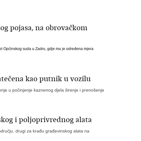
snog pojasa, na obrovačkom
jel Općinskog suda u Zadru, gdje mu je
određena mjera
zatečena kao putnik u vozilu
umnje u počinjenje kaznenog djela širenje i prenošenje
kog i poljoprivrednog alata
ručju, drugi za krađu građevinskog alata na