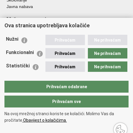
Školovanje
Javna nabava
Važne poveznice
Ova stranica upotrebljava kolačiće
Ministarstvo unutarnjih poslova
Sindikati
Nužni
Prihvaćam
Ne prihvaćam
Udruge
Dom zdravlja MUP-a
Funkcionalni
Prihvaćam
Ne prihvaćam
Policijska akademija
Muzej policije
Statistički
Prihvaćam
Ne prihvaćam
Zaklada policijske solidarnosti
Centar za forenzična ispitivanja, istraživanja i vještačenja "Ivan
Vučetić"
Prihvaćam odabrane
Policijske uprave
Prihvaćam sve
Povratak na vrh
Na ovoj mrežnoj stranci koriste se kolačići. Molimo Vas da
Copyright © 2026 Policijska uprava zadarska.
Uvjeti korištenja
.
Izjava o
pročitate
Obavijest o kolačićima.
pristupačnosti
.