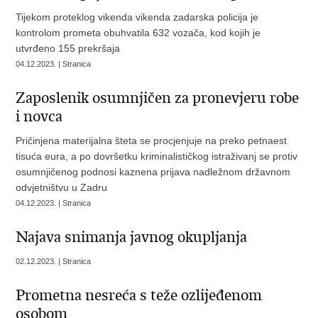
Tijekom proteklog vikenda vikenda zadarska policija je
kontrolom prometa obuhvatila 632 vozača, kod kojih je
utvrđeno 155 prekršaja
04.12.2023. | Stranica
Zaposlenik osumnjičen za pronevjeru robe
i novca
Pričinjena materijalna šteta se procjenjuje na preko petnaest
tisuća eura, a po dovršetku kriminalističkog istraživanj se protiv
osumnjičenog podnosi kaznena prijava nadležnom državnom
odvjetništvu u Zadru
04.12.2023. | Stranica
Najava snimanja javnog okupljanja
02.12.2023. | Stranica
​Prometna nesreća s teže ozlijeđenom
osobom