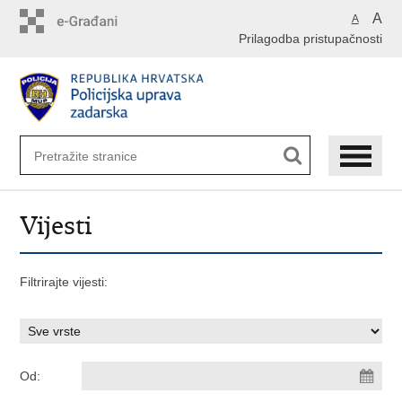
Preskoči
A
A
na
Prilagodba pristupačnosti
glavni
sadržaj
Vijesti
Filtrirajte vijesti:
Od: