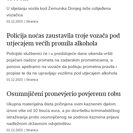
U slijetanju vozila kod Zemunika Donjeg teže ozlijeđena
vozačica
01.12.2023. | Stranica
Policija noćas zaustavila troje vozača pod
utjecajem većih promila alkohola
Policijski službenici će i u predstojeće dane vikenda vršiti
pojačani nadzor prometa na zadarskim prometnicama, a
ponovo apeliramo na vozače da poštuju prometna pravila i
propise te da ne upravljaju vozilima pod utjecajem alkohola
01.12.2023. | Stranica
​Osumnjičeni pronevjerio povjerenu robu
Ukupna materijalna šteta pričinjena ovim kaznenim djelom
iznosi više od 10 tisuća eura, a po dovršetku kriminalističkog
istraživanja protiv osumnjičenog se podnosi kaznena prijava
nadležnom državnom odvjetništvu
01.12.2023. | Stranica