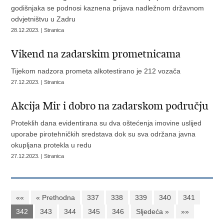
godišnjaka se podnosi kaznena prijava nadležnom državnom
odvjetništvu u Zadru
28.12.2023. | Stranica
Vikend na zadarskim prometnicama
Tijekom nadzora prometa alkotestirano je 212 vozača
27.12.2023. | Stranica
Akcija Mir i dobro na zadarskom području
Proteklih dana evidentirana su dva oštećenja imovine uslijed
uporabe pirotehničkih sredstava dok su sva održana javna
okupljana protekla u redu
27.12.2023. | Stranica
««
« Prethodna
337
338
339
340
341
342
343
344
345
346
Sljedeća »
»»