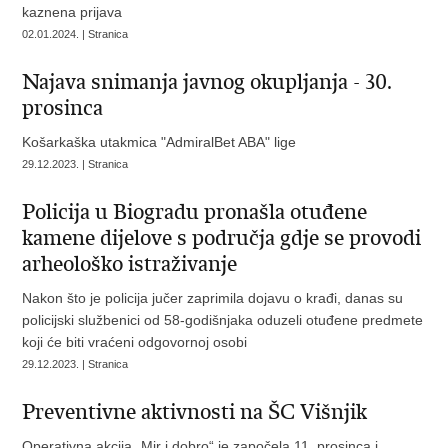
kaznena prijava
02.01.2024. | Stranica
Najava snimanja javnog okupljanja - 30.
prosinca
Košarkaška utakmica "AdmiralBet ABA" lige
29.12.2023. | Stranica
Policija u Biogradu pronašla otuđene
kamene dijelove s područja gdje se provodi
arheološko istraživanje
Nakon što je policija jučer zaprimila dojavu o krađi, danas su
policijski službenici od 58-godišnjaka oduzeli otuđene predmete
koji će biti vraćeni odgovornoj osobi
29.12.2023. | Stranica
Preventivne aktivnosti na ŠC Višnjik
Operativna akcija „Mir i dobro“ je započela 11. prosinca i