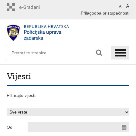
Preskoči
A
A
na
Prilagodba pristupačnosti
glavni
sadržaj
Vijesti
Filtrirajte vijesti:
Od: