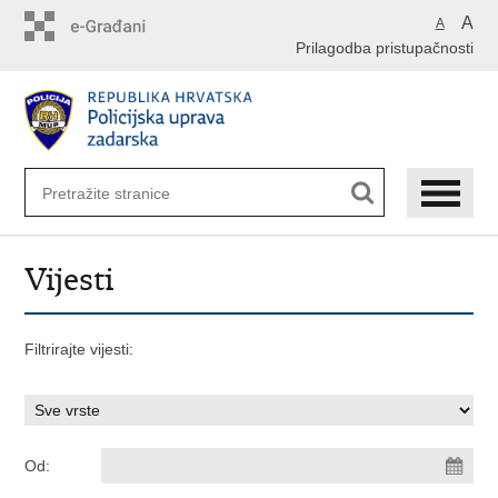
Preskoči
A
A
na
Prilagodba pristupačnosti
glavni
sadržaj
Vijesti
Filtrirajte vijesti:
Od: