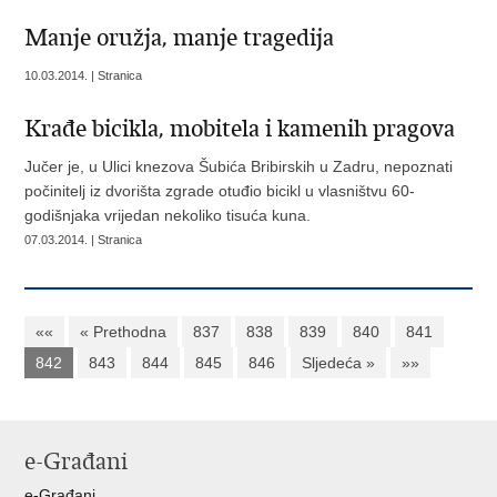
Manje oružja, manje tragedija
10.03.2014. | Stranica
Krađe bicikla, mobitela i kamenih pragova
Jučer je, u Ulici knezova Šubića Bribirskih u Zadru, nepoznati
počinitelj iz dvorišta zgrade otuđio bicikl u vlasništvu 60-
godišnjaka vrijedan nekoliko tisuća kuna.
07.03.2014. | Stranica
««
« Prethodna
837
838
839
840
841
842
843
844
845
846
Sljedeća »
»»
e-Građani
e-Građani