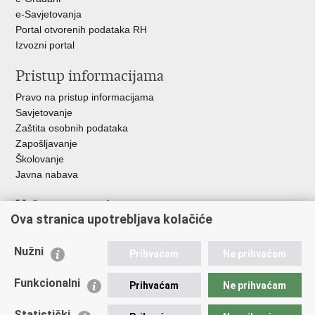
e-Savjetovanja
Portal otvorenih podataka RH
Izvozni portal
Pristup informacijama
Pravo na pristup informacijama
Savjetovanje
Zaštita osobnih podataka
Zapošljavanje
Školovanje
Javna nabava
Važne poveznice
Ova stranica upotrebljava kolačiće
Ministarstvo unutarnjih poslova
Sindikati
Nužni
Prihvaćam
Ne prihvaćam
Udruge
Dom zdravlja MUP-a
Funkcionalni
Prihvaćam
Ne prihvaćam
Policijska akademija
Muzej policije
Statistički