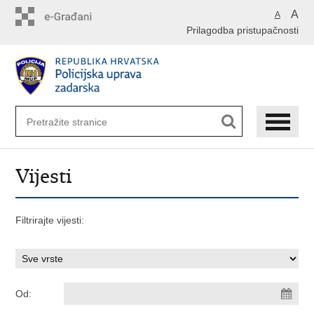
Preskoči
A
A
na
Prilagodba pristupačnosti
glavni
sadržaj
Vijesti
Filtrirajte vijesti:
Od: