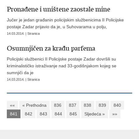
Pronađene i uništene zaostale mine
Jučer je jedan građanin policijskim službenicima II Policijske
postaje Zadar prijavio da je, u Suhovarama u polju,
14.03.2014. | Stranica
Osumnjičen za krađu parfema
Policijski službenici II Policijske postaje Zadar dovršili su
kriminalističko istraživanje nad 33-godišnjakom kojeg se
sumnjiči da je
14.03.2014. | Stranica
««
« Prethodna
836
837
838
839
840
841
842
843
844
845
Sljedeća »
»»