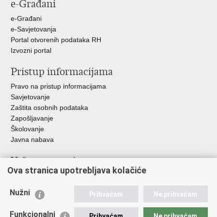
e-Građani
e-Građani
e-Savjetovanja
Portal otvorenih podataka RH
Izvozni portal
Pristup informacijama
Pravo na pristup informacijama
Savjetovanje
Zaštita osobnih podataka
Zapošljavanje
Školovanje
Javna nabava
Važne poveznice
Ova stranica upotrebljava kolačiće
Ministarstvo unutarnjih poslova
Sindikati
Nužni
Prihvaćam
Ne prihvaćam
Udruge
Dom zdravlja MUP-a
Funkcionalni
Prihvaćam
Ne prihvaćam