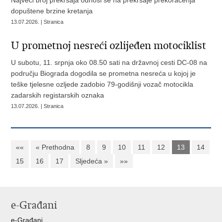
Najveći broj prekršaja odnosi se na prekršaje prekoračenja
dopuštene brzine kretanja
13.07.2026. | Stranica
U prometnoj nesreći ozlijeđen motociklist
U subotu, 11. srpnja oko 08.50 sati na državnoj cesti DC-08 na
području Biograda dogodila se prometna nesreća u kojoj je
teške tjelesne ozljede zadobio 79-godišnji vozač motocikla
zadarskih registarskih oznaka
13.07.2026. | Stranica
««
« Prethodna
8
9
10
11
12
13
14
15
16
17
Sljedeća »
»»
e-Građani
e-Građani