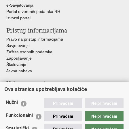
e-Savjetovanja
Portal otvorenih podataka RH
Izvozni portal
Pristup informacijama
Pravo na pristup informacijama
Savjetovanje
Zaštita osobnih podataka
Zapošljavanje
Školovanje
Javna nabava
Važne poveznice
Ova stranica upotrebljava kolačiće
Ministarstvo unutarnjih poslova
Sindikati
Nužni
Prihvaćam
Ne prihvaćam
Udruge
Dom zdravlja MUP-a
Funkcionalni
Prihvaćam
Ne prihvaćam
Policijska akademija
Muzej policije
Statistički