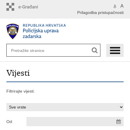
Preskoči
A
A
na
Prilagodba pristupačnosti
glavni
sadržaj
Vijesti
Filtrirajte vijesti:
Od: