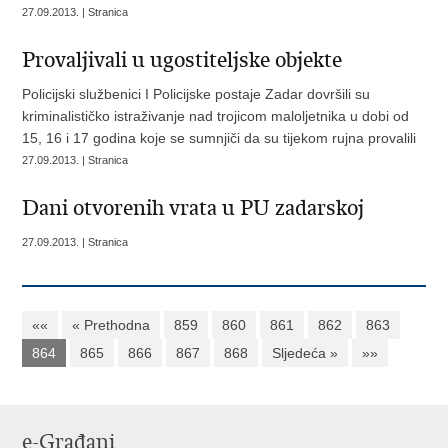
27.09.2013. | Stranica
Provaljivali u ugostiteljske objekte
Policijski službenici I Policijske postaje Zadar dovršili su
kriminalističko istraživanje nad trojicom maloljetnika u dobi od
15, 16 i 17 godina koje se sumnjiči da su tijekom rujna provalili
27.09.2013. | Stranica
Dani otvorenih vrata u PU zadarskoj
27.09.2013. | Stranica
««
« Prethodna
859
860
861
862
863
864
865
866
867
868
Sljedeća »
»»
e-Građani