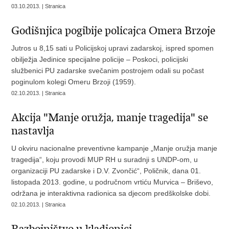
03.10.2013. | Stranica
Godišnjica pogibije policajca Omera Brzoje
Jutros u 8,15 sati u Policijskoj upravi zadarskoj, ispred spomen
obilježja Jedinice specijalne policije – Poskoci, policijski
službenici PU zadarske svečanim postrojem odali su počast
poginulom kolegi Omeru Brzoji (1959).
02.10.2013. | Stranica
Akcija "Manje oružja, manje tragedija" se
nastavlja
U okviru nacionalne preventivne kampanje „Manje oružja manje
tragedija“, koju provodi MUP RH u suradnji s UNDP-om, u
organizaciji PU zadarske i D.V. Zvončić“, Poličnik, dana 01.
listopada 2013. godine, u područnom vrtiću Murvica – Briševo,
održana je interaktivna radionica sa djecom predškolske dobi.
02.10.2013. | Stranica