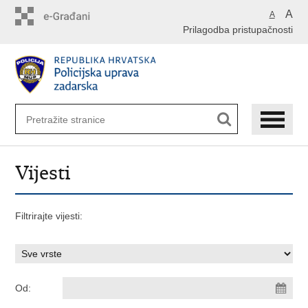
Preskoči
A
A
na
Prilagodba pristupačnosti
glavni
sadržaj
Vijesti
Filtrirajte vijesti:
Od: