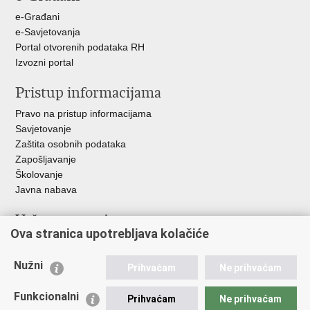
e-Građani
e-Savjetovanja
Portal otvorenih podataka RH
Izvozni portal
Pristup informacijama
Pravo na pristup informacijama
Savjetovanje
Zaštita osobnih podataka
Zapošljavanje
Školovanje
Javna nabava
Važne poveznice
Ova stranica upotrebljava kolačiće
Ministarstvo unutarnjih poslova
Sindikati
Nužni
Prihvaćam
Ne prihvaćam
Udruge
Dom zdravlja MUP-a
Funkcionalni
Prihvaćam
Ne prihvaćam
Policijska akademija