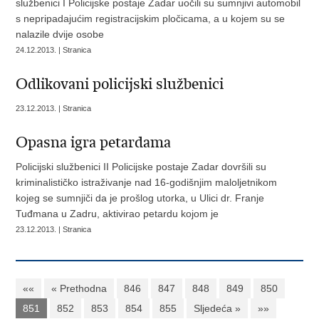
službenici I Policijske postaje Zadar uočili su sumnjivi automobil
s nepripadajućim registracijskim pločicama, a u kojem su se
nalazile dvije osobe
24.12.2013. | Stranica
Odlikovani policijski službenici
23.12.2013. | Stranica
Opasna igra petardama
Policijski službenici II Policijske postaje Zadar dovršili su
kriminalističko istraživanje nad 16-godišnjim maloljetnikom
kojeg se sumnjiči da je prošlog utorka, u Ulici dr. Franje
Tuđmana u Zadru, aktivirao petardu kojom je
23.12.2013. | Stranica
««
« Prethodna
846
847
848
849
850
851
852
853
854
855
Sljedeća »
»»