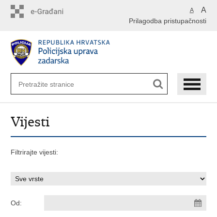
Preskoči
A
A
na
Prilagodba pristupačnosti
glavni
sadržaj
Vijesti
Filtrirajte vijesti:
Od: