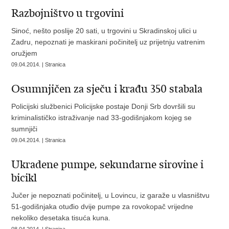
Razbojništvo u trgovini
Sinoć, nešto poslije 20 sati, u trgovini u Skradinskoj ulici u
Zadru, nepoznati je maskirani počinitelj uz prijetnju vatrenim
oružjem
09.04.2014. | Stranica
Osumnjičen za sječu i krađu 350 stabala
Policijski službenici Policijske postaje Donji Srb dovršili su
kriminalističko istraživanje nad 33-godišnjakom kojeg se
sumnjiči
09.04.2014. | Stranica
Ukradene pumpe, sekundarne sirovine i
bicikl
Jučer je nepoznati počinitelj, u Lovincu, iz garaže u vlasništvu
51-godišnjaka otuđio dvije pumpe za rovokopač vrijedne
nekoliko desetaka tisuća kuna.