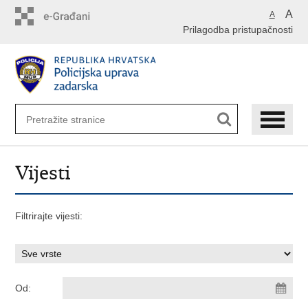
Preskoči
A
A
na
Prilagodba pristupačnosti
glavni
sadržaj
Vijesti
Filtrirajte vijesti:
Od: