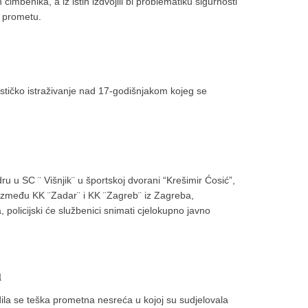
imbenika, a iz istih izdvojili bi problematiku sigurnosti
u prometu.
alističko istraživanje nad 17-godišnjakom kojeg se
u u SC ¨ Višnjik¨ u športskoj dvorani “Krešimir Ćosić”,
 između KK ¨Zadar¨ i KK ¨Zagreb¨ iz Zagreba,
 policijski će službenici snimati cjelokupno javno
a
la se teška prometna nesreća u kojoj su sudjelovala