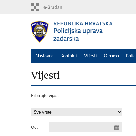
Preskoči
na
glavni
sadržaj
Naslovna
Kontakti
Vijesti
O nama
Polic
Vijesti
Filtrirajte vijesti:
Od: