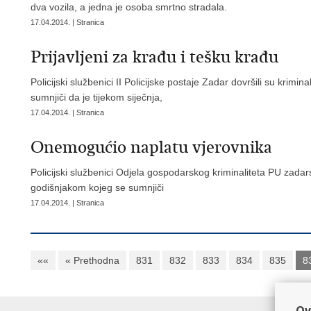
dva vozila, a jedna je osoba smrtno stradala.
17.04.2014. | Stranica
Prijavljeni za krađu i tešku krađu
Policijski službenici II Policijske postaje Zadar dovršili su krimi
sumnjiči da je tijekom siječnja,
17.04.2014. | Stranica
Onemogućio naplatu vjerovnika
Policijski službenici Odjela gospodarskog kriminaliteta PU zadarsk
godišnjakom kojeg se sumnjiči
17.04.2014. | Stranica
««
« Prethodna
831
832
833
834
835
8
Ov