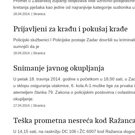
Promet u Zadarskoj županiji obilježava više uzročno-posljedičnih č
kretanja pješaka kao jedne od najranjivije kategorije sudionika 
18.04.2014. | Stranica
Prijavljeni za krađu i pokušaj krađe
Policijski službenici I Policijske postaje Zadar dovršili su krimin
sumnjiči da je
18.04.2014. | Stranica
Snimanje javnog okupljanja
U petak 18. travnja 2014. godine s početkom u 18,00 sati, u Zadr
u sklopu osiguranja utakmice, 6. kola A-1 muške lige za prvaka
atemeljem članka 79. Zakona o policijskim poslovima i ovlastima,
okupljanje.
17.04.2014. | Stranica
Teška prometna nesreća kod Ražanc
U 14,15 sati, na raskrižju DC 106 i ŽC 6007 kod Ražanca dogodi