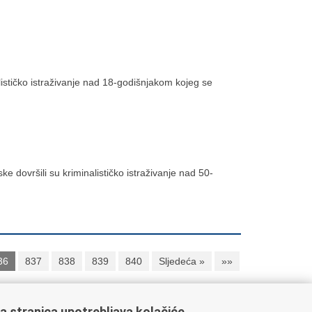
nalističko istraživanje nad 18-godišnjakom kojeg se
e dovršili su kriminalističko istraživanje nad 50-
36
837
838
839
840
Sljedeća »
»»
a stranica upotrebljava kolačiće