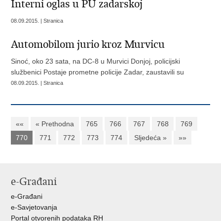
Interni oglas u PU zadarskoj
08.09.2015. | Stranica
Automobilom jurio kroz Murvicu
Sinoć, oko 23 sata, na DC-8 u Murvici Donjoj, policijski
službenici Postaje prometne policije Zadar, zaustavili su
08.09.2015. | Stranica
««
« Prethodna
765
766
767
768
769
770
771
772
773
774
Sljedeća »
»»
e-Građani
e-Građani
e-Savjetovanja
Portal otvorenih podataka RH