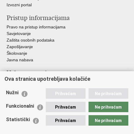
Izvozni portal
Pristup informacijama
Pravo na pristup informacijama
Savjetovanje
Zaštita osobnih podataka
Zapošljavanje
Školovanje
Javna nabava
Važne poveznice
Ova stranica upotrebljava kolačiće
Ministarstvo unutarnjih poslova
Sindikati
Nužni
Prihvaćam
Ne prihvaćam
Udruge
Dom zdravlja MUP-a
Funkcionalni
Prihvaćam
Ne prihvaćam
Policijska akademija
Muzej policije
Statistički
Prihvaćam
Ne prihvaćam
Zaklada policijske solidarnosti
Centar za forenzična ispitivanja, istraživanja i vještačenja "Ivan