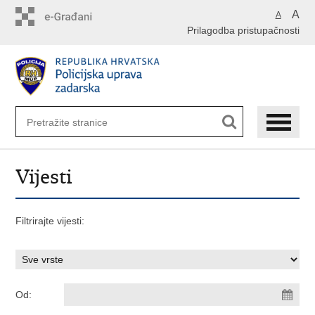
Preskoči
A
A
na
Prilagodba pristupačnosti
glavni
sadržaj
Vijesti
Filtrirajte vijesti:
Od: