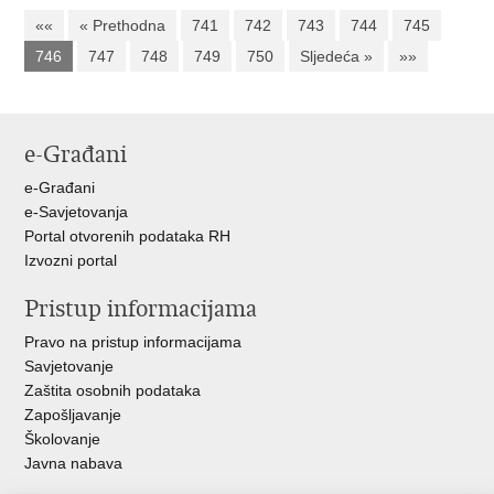
««
« Prethodna
741
742
743
744
745
746
747
748
749
750
Sljedeća »
»»
e-Građani
e-Građani
e-Savjetovanja
Portal otvorenih podataka RH
Izvozni portal
Pristup informacijama
Pravo na pristup informacijama
Savjetovanje
Zaštita osobnih podataka
Zapošljavanje
Školovanje
Javna nabava