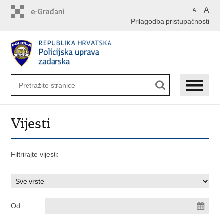
Preskoči
A
A
na
Prilagodba pristupačnosti
glavni
sadržaj
Vijesti
Filtrirajte vijesti:
Od: