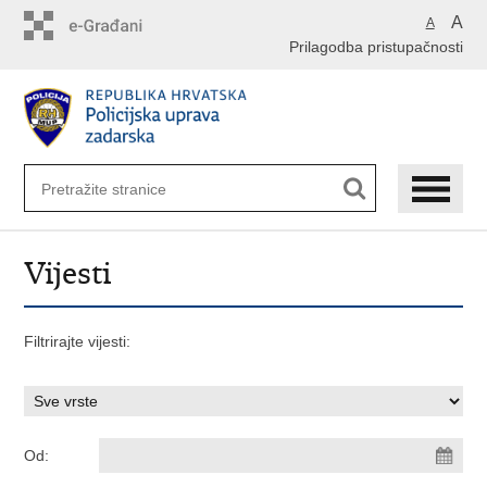
Preskoči
A
A
na
Prilagodba pristupačnosti
glavni
sadržaj
Vijesti
Filtrirajte vijesti:
Od: