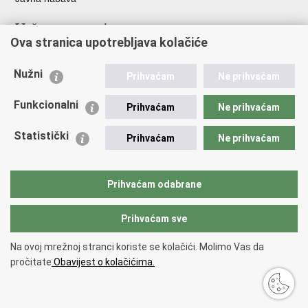
Važne poveznice
Ova stranica upotrebljava kolačiće
Ministarstvo unutarnjih poslova
Sindikati
Nužni
Prihvaćam
Ne prihvaćam
Udruge
Dom zdravlja MUP-a
Funkcionalni
Prihvaćam
Ne prihvaćam
Policijska akademija
Muzej policije
Statistički
Prihvaćam
Ne prihvaćam
Zaklada policijske solidarnosti
Centar za forenzična ispitivanja, istraživanja i vještačenja "Ivan
Vučetić"
Prihvaćam odabrane
Policijske uprave
Prihvaćam sve
Povratak na vrh
Na ovoj mrežnoj stranci koriste se kolačići. Molimo Vas da
Copyright © 2026 Policijska uprava zadarska.
Uvjeti korištenja
.
Izjava o
pročitate
Obavijest o kolačićima.
pristupačnosti
.