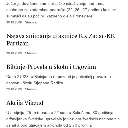
Jučer je dovršeno kriminalističko istraživanje nad trima
osobama sa zadarskog područja (22, 26 i 27 godina) koje se
sumnjiči da su počinili kazneno djelo Pronevjere
30.10.2009. | Stranica
Najava snimanja utakmice KK Zadar-KK
Partizan
30.10.2009. | Stranica
Bibinje-Provala u školu i trgovinu
Dana 27./28. u Bibinjama nepoznati je počinitelj provalio u
osnovnu školu Stjepana Radića
29.10.2009. | Stranica
Akcija Vikend
U nedjelju, 25. listopada u 22 sata u Sukošanu, 30 godišnja
državljanka Švedske upravljala je vozilom švedskih nacionalnih
oznaka pod utjecajem alkohola od 2,70 promila