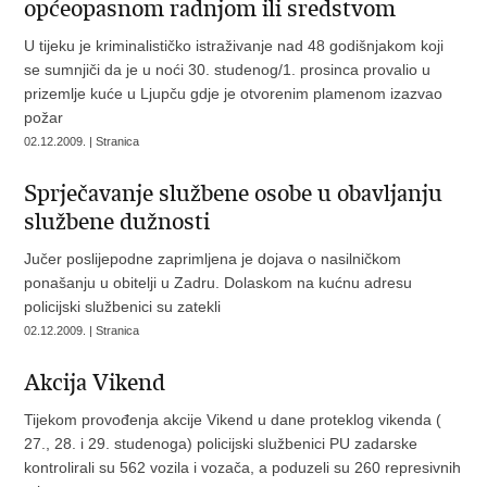
općeopasnom radnjom ili sredstvom
U tijeku je kriminalističko istraživanje nad 48 godišnjakom koji
se sumnjiči da je u noći 30. studenog/1. prosinca provalio u
prizemlje kuće u Ljupču gdje je otvorenim plamenom izazvao
požar
02.12.2009. | Stranica
Sprječavanje službene osobe u obavljanju
službene dužnosti
Jučer poslijepodne zaprimljena je dojava o nasilničkom
ponašanju u obitelji u Zadru. Dolaskom na kućnu adresu
policijski službenici su zatekli
02.12.2009. | Stranica
Akcija Vikend
Tijekom provođenja akcije Vikend u dane proteklog vikenda (
27., 28. i 29. studenoga) policijski službenici PU zadarske
kontrolirali su 562 vozila i vozača, a poduzeli su 260 represivnih