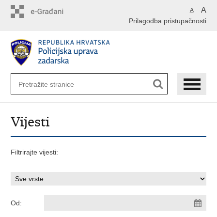
Preskoči
A
A
na
Prilagodba pristupačnosti
glavni
sadržaj
Vijesti
Filtrirajte vijesti:
Od: