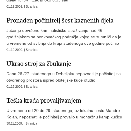
djelatnici JVP Zadar oko 6.35 sati
01.12.2009. | Stranica
Pronađen počinitelj šest kaznenih djela
Jučer je dovršeno kriminalističko istraživanje nad 46
godišnjakom sa benkovačkog područja kojeg se sumnjiči da je
u vremenu od svibnja do kraja studenoga ove godine počinio
01.12.2009. | Stranica
Ukrao stroj za žbukanje
Dana 26./27. studenoga u Debeljaku nepoznati je počinitelj sa
otvorenog prostora ispred obiteljske kuće otuđio
01.12.2009. | Stranica
Teška krađa provaljivanjem
U vremenu od 20 do 29. studenoga, uz lokalnu cestu Mandre-
Kolan, nepoznati je počinitelj provalio u montažnu kamp kućicu
30.11.2009. | Stranica