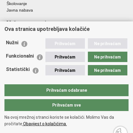
Školovanje
Javna nabava
Važne poveznice
Ova stranica upotrebljava kolačiće
Ministarstvo unutarnjih poslova
Sindikati
Nužni
Prihvaćam
Ne prihvaćam
Udruge
Dom zdravlja MUP-a
Funkcionalni
Prihvaćam
Ne prihvaćam
Policijska akademija
Muzej policije
Statistički
Prihvaćam
Ne prihvaćam
Zaklada policijske solidarnosti
Centar za forenzična ispitivanja, istraživanja i vještačenja "Ivan
Vučetić"
Prihvaćam odabrane
Policijske uprave
Prihvaćam sve
Povratak na vrh
Na ovoj mrežnoj stranci koriste se kolačići. Molimo Vas da
Copyright © 2026 Policijska uprava zadarska.
Uvjeti korištenja
.
Izjava o
pročitate
Obavijest o kolačićima.
pristupačnosti
.