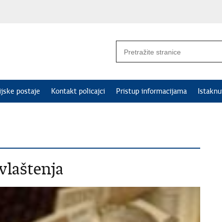
ijske postaje
Kontakt policajci
Pristup informacijama
Istakn
vlaštenja