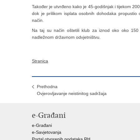
Također je utvrđeno kako je 45-godišnjak i tijekom 20
dok je prilikom isplata osobnih dohodaka propustio 
način.
Na taj su način oštetili klub za iznod oko oko 150
nadležnom državnom odvjetništvu.
Stranica
Prethodna
Ovjerovljavanje neistinitog sadržaja
e-Građani
e-Građani
e-Savjetovanja
Portal otvorenih podataka RH