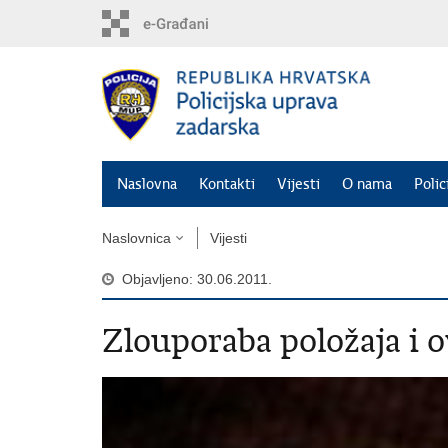
Preskoči
na
glavni
sadržaj
Naslovna
Kontakti
Vijesti
O nama
Polic
Naslovnica
Vijesti
Objavljeno: 30.06.2011.
Zlouporaba položaja i o