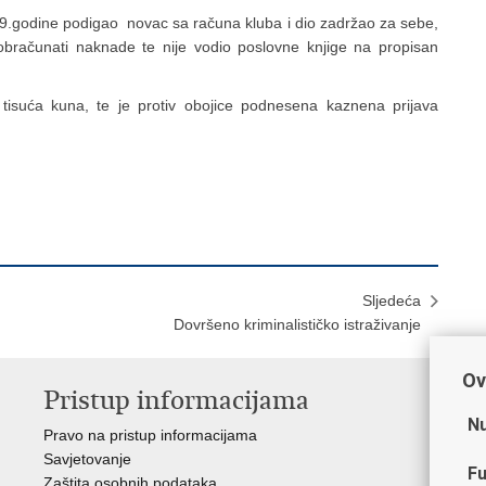
09.godine podigao novac sa računa kluba i dio zadržao za sebe,
obračunati naknade te nije vodio poslovne knjige na propisan
 tisuća kuna, te je protiv obojice podnesena kaznena prijava
Sljedeća
Dovršeno kriminalističko istraživanje
Ov
Pristup informacijama
V
Nu
Pravo na pristup informacijama
Min
Savjetovanje
Sin
Fu
Zaštita osobnih podataka
Ud