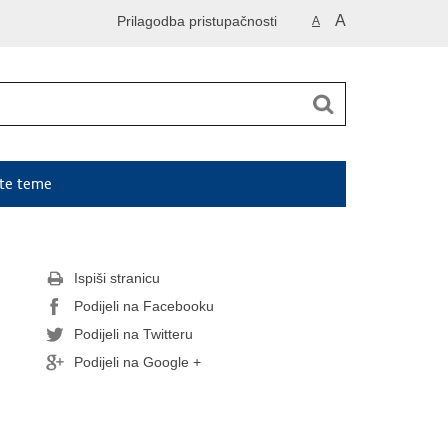
A
Prilagodba pristupačnosti
A
ute teme
Ispiši stranicu
Podijeli na Facebooku
Podijeli na Twitteru
Podijeli na Google +