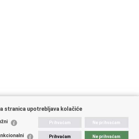
a stranica upotrebljava kolačiće
ažne poveznice
žni
Prihvaćam
Ne prihvaćam
istarstvo unutarnjih poslova
dikati
nkcionalni
Prihvaćam
Ne prihvaćam
ruge