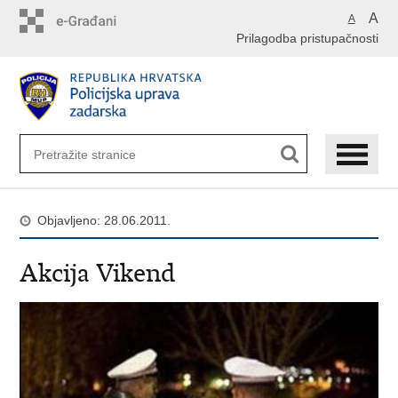
Preskoči
A
A
na
Prilagodba pristupačnosti
glavni
sadržaj
Objavljeno: 28.06.2011.
Akcija Vikend