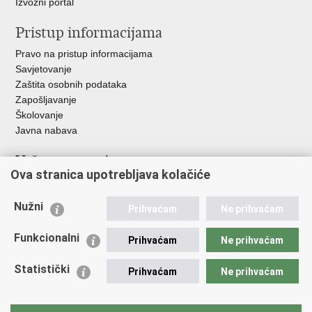
Izvozni portal
Pristup informacijama
Pravo na pristup informacijama
Savjetovanje
Zaštita osobnih podataka
Zapošljavanje
Školovanje
Javna nabava
Važne poveznice
Ova stranica upotrebljava kolačiće
Ministarstvo unutarnjih poslova
Sindikati
Nužni
Prihvaćam
Ne prihvaćam
Udruge
Dom zdravlja MUP-a
Funkcionalni
Prihvaćam
Ne prihvaćam
Policijska akademija
Muzej policije
Statistički
Prihvaćam
Ne prihvaćam
Zaklada policijske solidarnosti
Centar za forenzična ispitivanja, istraživanja i vještačenja "Ivan
Vučetić"