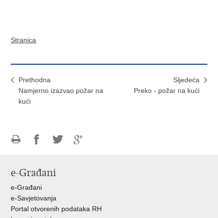
Stranica
Prethodna
Sljedeća
Namjerno izazvao požar na
Preko - požar na kući
kući
Ispiši
Podijeli
Podijeli
Podijeli
stranicu
na
na
na
e-Građani
Facebooku
Twitteru
Google
+
e-Građani
e-Savjetovanja
Portal otvorenih podataka RH