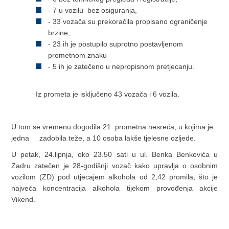
- 7 u vozilu bez osiguranja,
- 33 vozača su prekoračila propisano ograničenje
brzine,
- 23 ih je postupilo suprotno postavljenom
prometnom znaku
- 5 ih je zatečeno u nepropisnom pretjecanju.
Iz prometa je isključeno 43 vozača i 6 vozila.
U tom se vremenu dogodila 21 prometna nesreća, u kojima je
jedna zadobila teže, a 10 osoba lakše tjelesne ozljede.
U petak, 24.lipnja, oko 23.50 sati u ul. Benka Benkovića u
Zadru zatečen je 28-godišnji vozač kako upravlja o osobnim
vozilom (ZD) pod utjecajem alkohola od 2,42 promila, što je
najveća koncentracija alkohola tijekom provođenja akcije
Vikend.