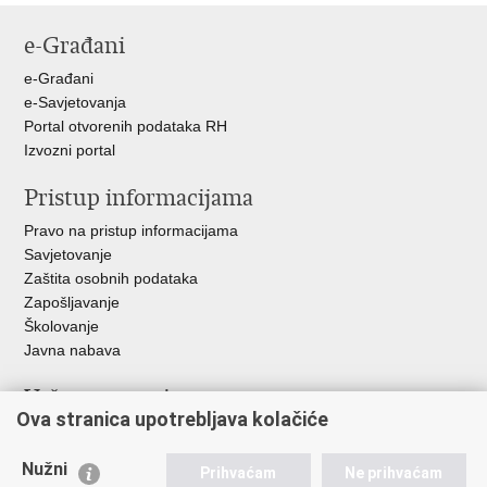
stranicu
na
na
na
e-Građani
Facebooku
Twitteru
Google
+
e-Građani
e-Savjetovanja
Portal otvorenih podataka RH
Izvozni portal
Pristup informacijama
Pravo na pristup informacijama
Savjetovanje
Zaštita osobnih podataka
Zapošljavanje
Školovanje
Javna nabava
Važne poveznice
Ova stranica upotrebljava kolačiće
Ministarstvo unutarnjih poslova
Sindikati
Nužni
Prihvaćam
Ne prihvaćam
Udruge