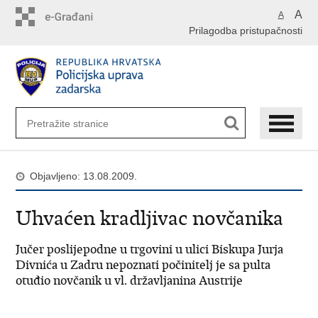
Preskoči
A
A
na
Prilagodba pristupačnosti
glavni
sadržaj
Objavljeno: 13.08.2009.
Uhvaćen kradljivac novčanika
Jučer poslijepodne u trgovini u ulici Biskupa Jurja
Divnića u Zadru nepoznati počinitelj je sa pulta
otuđio novčanik u vl. državljanina Austrije