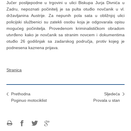
Jučer poslijepodne u trgovini u ulici Biskupa Jurja Divnića u
Zadru, nepoznati počinitelj je sa pulta otuđio novčanik u vl.
državljanina Austrije. Za nepunih pola sata u obližnjoj ulici
policijski službenici su zatekli osobu koja je odgovarala opisu
mogućeg počinitelja. Provedenom kriminalističkom obradom
utvrđeno kako je novčanik sa stranim novcem i dokumentima
otuđio 26 godišnjak sa zadarskog područja, protiv kojeg je
podnesena kaznena prijava.
Stranica
Prethodna
Sljedeća
Poginuo motociklist
Provala u stan
Ispiši
Podijeli
Podijeli
Podijeli