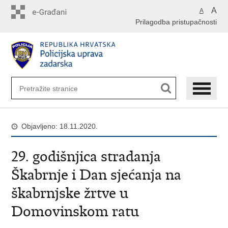
Preskoči
A
A
na
Prilagodba pristupačnosti
glavni
sadržaj
Objavljeno: 18.11.2020.
29. godišnjica stradanja
Škabrnje i Dan sjećanja na
škabrnjske žrtve u
Domovinskom ratu