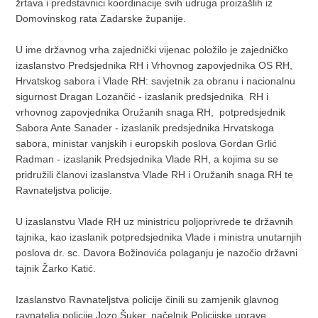
žrtava i predstavnici koordinacije svih udruga proizašlih iz
Domovinskog rata Zadarske županije.
U ime državnog vrha zajednički vijenac položilo je zajedničko
izaslanstvo Predsjednika RH i Vrhovnog zapovjednika OS RH,
Hrvatskog sabora i Vlade RH: savjetnik za obranu i nacionalnu
sigurnost Dragan Lozančić - izaslanik predsjednika RH i
vrhovnog zapovjednika Oružanih snaga RH, potpredsjednik
Sabora Ante Sanader - izaslanik predsjednika Hrvatskoga
sabora, ministar vanjskih i europskih poslova Gordan Grlić
Radman - izaslanik Predsjednika Vlade RH, a kojima su se
pridružili članovi izaslanstva Vlade RH i Oružanih snaga RH te
Ravnateljstva policije.
U izaslanstvu Vlade RH uz ministricu poljoprivrede te državnih
tajnika, kao izaslanik potpredsjednika Vlade i ministra unutarnjih
poslova dr. sc. Davora Božinovića polaganju je nazočio državni
tajnik Žarko Katić.
Izaslanstvo Ravnateljstva policije činili su zamjenik glavnog
ravnatelja policije Jozo Šuker, načelnik Policijske uprave