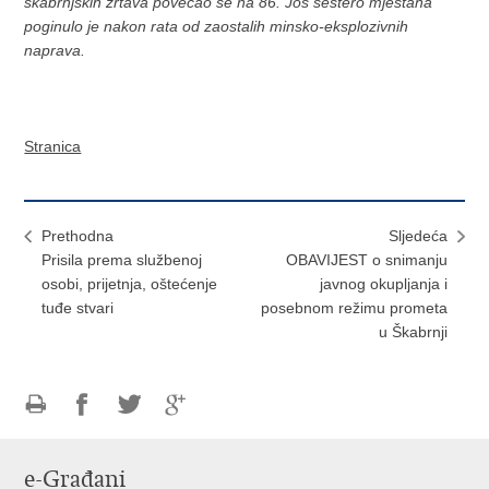
škabrnjskih žrtava povećao se na 86. Još šestero mještana
poginulo je nakon rata od zaostalih minsko-eksplozivnih
naprava.
Stranica
Prethodna
Sljedeća
Prisila prema službenoj
OBAVIJEST o snimanju
osobi, prijetnja, oštećenje
javnog okupljanja i
tuđe stvari
posebnom režimu prometa
u Škabrnji
Ispiši
Podijeli
Podijeli
Podijeli
stranicu
na
na
na
e-Građani
Facebooku
Twitteru
Google