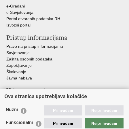
+
e-Građani
e-Savjetovanja
Portal otvorenih podataka RH
Izvozni portal
Pristup informacijama
Pravo na pristup informacijama
Savjetovanje
Zaštita osobnih podataka
Zapošljavanje
Školovanje
Javna nabava
Važne poveznice
Ova stranica upotrebljava kolačiće
Ministarstvo unutarnjih poslova
Sindikati
Nužni
Prihvaćam
Ne prihvaćam
Udruge
Dom zdravlja MUP-a
Funkcionalni
Prihvaćam
Ne prihvaćam
Policijska akademija