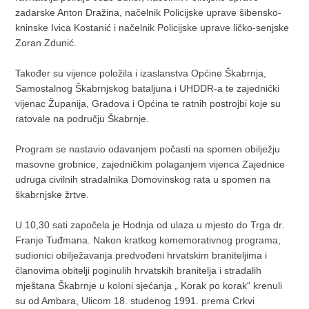
zadarske Anton Dražina, načelnik Policijske uprave šibensko-
kninske Ivica Kostanić i načelnik Policijske uprave ličko-senjske
Zoran Zdunić.
Također su vijence položila i izaslanstva Općine Škabrnja,
Samostalnog Škabrnjskog bataljuna i UHDDR-a te zajednički
vijenac Županija, Gradova i Općina te ratnih postrojbi koje su
ratovale na području Škabrnje.
Program se nastavio odavanjem počasti na spomen obilježju
masovne grobnice, zajedničkim polaganjem vijenca Zajednice
udruga civilnih stradalnika Domovinskog rata u spomen na
škabrnjske žrtve.
U 10,30 sati započela je Hodnja od ulaza u mjesto do Trga dr.
Franje Tuđmana. Nakon kratkog komemorativnog programa,
sudionici obilježavanja predvođeni hrvatskim braniteljima i
članovima obitelji poginulih hrvatskih branitelja i stradalih
mještana Škabrnje u koloni sjećanja „ Korak po korak“ krenuli
su od Ambara, Ulicom 18. studenog 1991. prema Crkvi