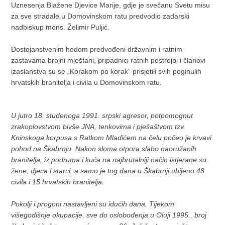
Uznesenja Blažene Djevice Marije, gdje je svečanu Svetu misu
za sve stradale u Domovinskom ratu predvodio zadarski
nadbiskup mons. Želimir Puljić.
Dostojanstvenim hodom predvođeni državnim i ratnim
zastavama brojni mještani, pripadnici ratnih postrojbi i članovi
izaslanstva su se „Korakom po korak“ prisjetili svih poginulih
hrvatskih branitelja i civila u Domovinskom ratu.
U jutro 18. studenoga 1991. srpski agresor, potpomognut
zrakoplovstvom bivše JNA, tenkovima i pješaštvom tzv.
Kninskoga korpusa s Ratkom Mladićem na čelu počeo je krvavi
pohod na Škabrnju. Nakon sloma otpora slabo naoružanih
branitelja, iz podruma i kuća na najbrutalniji način istjerane su
žene, djeca i starci, a samo je tog dana u Škabrnji ubijeno 48
civila i 15 hrvatskih branitelja.
Pokolji i progoni nastavljeni su idućih dana. Tijekom
višegodišnje okupacije, sve do oslobođenja u Oluji 1995., broj