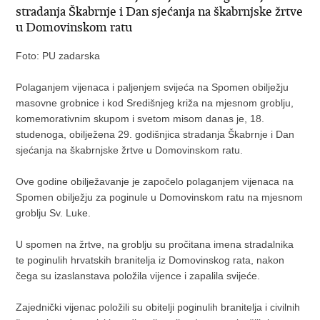
stradanja Škabrnje i Dan sjećanja na škabrnjske žrtve
u Domovinskom ratu
Foto: PU zadarska
Polaganjem vijenaca i paljenjem svijeća na Spomen obilježju
masovne grobnice i kod Središnjeg križa na mjesnom groblju,
komemorativnim skupom i svetom misom danas je, 18.
studenoga, obilježena 29. godišnjica stradanja Škabrnje i Dan
sjećanja na škabrnjske žrtve u Domovinskom ratu.
Ove godine obilježavanje je započelo polaganjem vijenaca na
Spomen obilježju za poginule u Domovinskom ratu na mjesnom
groblju Sv. Luke.
U spomen na žrtve, na groblju su pročitana imena stradalnika
te poginulih hrvatskih branitelja iz Domovinskog rata, nakon
čega su izaslanstava položila vijence i zapalila svijeće.
Zajednički vijenac položili su obitelji poginulih branitelja i civilnih