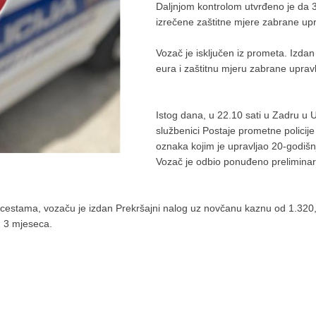
Daljnjom kontrolom utvrđeno je da 3
izrečene zaštitne mjere zabrane upr
Vozač je isključen iz prometa. Izda
eura i zaštitnu mjeru zabrane upravl
Istog dana, u 22.10 sati u Zadru u Ul
službenici Postaje prometne policije
oznaka kojim je upravljao 20-godišnj
Vozač je odbio ponuđeno preliminarno
estama, vozaču je izdan Prekršajni nalog uz novčanu kaznu od 1.320,0
d 3 mjeseca.