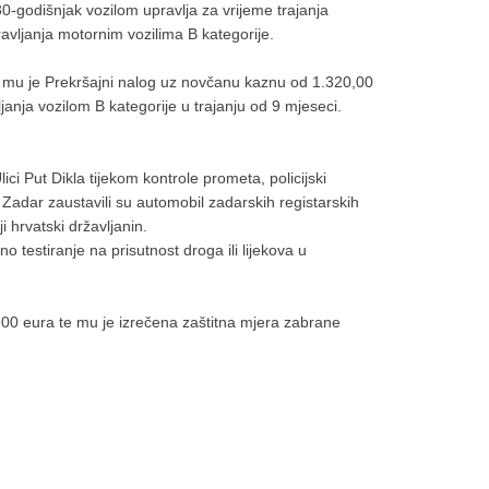
0-godišnjak vozilom upravlja za vrijeme trajanja
avljanja motornim vozilima B kategorije.
n mu je Prekršajni nalog uz novčanu kaznu od 1.320,00
janja vozilom B kategorije u trajanju od 9 mjeseci.
ici Put Dikla tijekom kontrole prometa, policijski
 Zadar zaustavili su automobil zadarskih registarskih
i hrvatski državljanin.
 testiranje na prisutnost droga ili lijekova u
0 eura te mu je izrečena zaštitna mjera zabrane