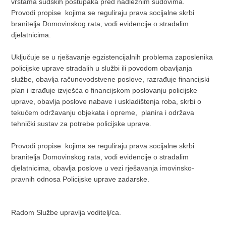
vrstama sudskih postupaka pred nadležnim sudovima.
Provodi propise kojima se reguliraju prava socijalne skrbi
branitelja Domovinskog rata, vodi evidencije o stradalim
djelatnicima.
Uključuje se u rješavanje egzistencijalnih problema zaposlenika
policijske uprave stradalih u službi ili povodom obavljanja
službe, obavlja računovodstvene poslove, razrađuje financijski
plan i izrađuje izvješća o financijskom poslovanju policijske
uprave, obavlja poslove nabave i uskladištenja roba, skrbi o
tekućem održavanju objekata i opreme, planira i održava
tehnički sustav za potrebe policijske uprave.
Provodi propise kojima se reguliraju prava socijalne skrbi
branitelja Domovinskog rata, vodi evidencije o stradalim
djelatnicima, obavlja poslove u vezi rješavanja imovinsko-
pravnih odnosa Policijske uprave zadarske.
Radom Službe upravlja voditelj/ca.