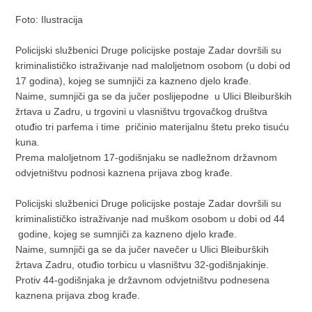
Foto: Ilustracija
Policijski službenici Druge policijske postaje Zadar dovršili su
kriminalističko istraživanje nad maloljetnom osobom (u dobi od
17 godina), kojeg se sumnjiči za kazneno djelo krađe.
Naime, sumnjiči ga se da jučer poslijepodne u Ulici Bleiburških
žrtava u Zadru, u trgovini u vlasništvu trgovačkog društva
otuđio tri parfema i time pričinio materijalnu štetu preko tisuću
kuna.
Prema maloljetnom 17-godišnjaku se nadležnom državnom
odvjetništvu podnosi kaznena prijava zbog krađe.
Policijski službenici Druge policijske postaje Zadar dovršili su
kriminalističko istraživanje nad muškom osobom u dobi od 44
godine, kojeg se sumnjiči za kazneno djelo krađe.
Naime, sumnjiči ga se da jučer navečer u Ulici Bleiburških
žrtava Zadru, otuđio torbicu u vlasništvu 32-godišnjakinje.
Protiv 44-godišnjaka je državnom odvjetništvu podnesena
kaznena prijava zbog krađe.